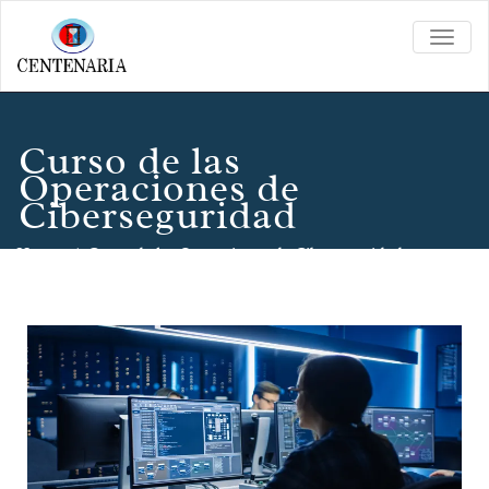
TOGG
NAVIG
Curso de las
Operaciones de
Ciberseguridad
Home
/
Curso de las Operaciones de Ciberseguridad